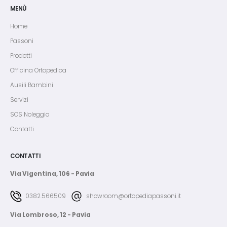
MENÙ
Home
Passoni
Prodotti
Officina Ortopedica
Ausili Bambini
Servizi
SOS Noleggio
Contatti
CONTATTI
Via Vigentina, 106 - Pavia
0382.566509
showroom@ortopediapassoni.it
Via Lombroso, 12 - Pavia