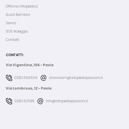
Officina Ortopedica
Ausili Bambini
Servizi
SOS Noleggio
Contatti
CONTATTI
Via Vigentina, 106 - Pavia
0382.566509
showroom@ortopediapassoni.it
Via Lombroso, 12 - Pavia
0382.525811
info@ortopediapassoni.it