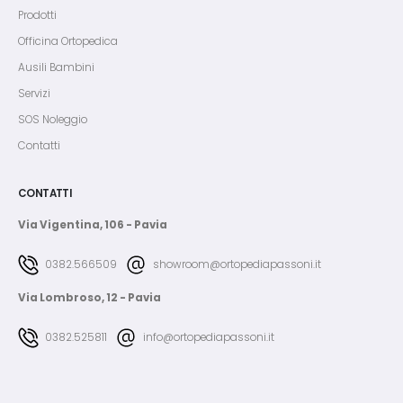
Prodotti
Officina Ortopedica
Ausili Bambini
Servizi
SOS Noleggio
Contatti
CONTATTI
Via Vigentina, 106 - Pavia
0382.566509
showroom@ortopediapassoni.it
Via Lombroso, 12 - Pavia
0382.525811
info@ortopediapassoni.it