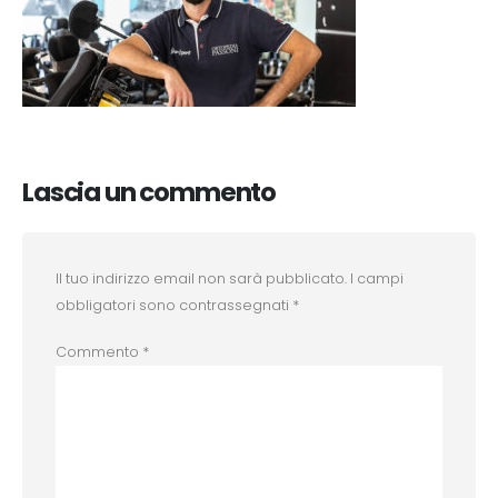
Lascia un commento
Il tuo indirizzo email non sarà pubblicato.
I campi
obbligatori sono contrassegnati
*
Commento
*