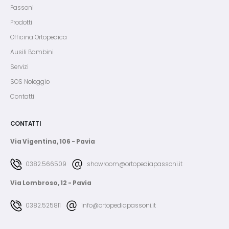
Passoni
Prodotti
Officina Ortopedica
Ausili Bambini
Servizi
SOS Noleggio
Contatti
CONTATTI
Via Vigentina, 106 - Pavia
0382.566509
showroom@ortopediapassoni.it
Via Lombroso, 12 - Pavia
0382.525811
info@ortopediapassoni.it