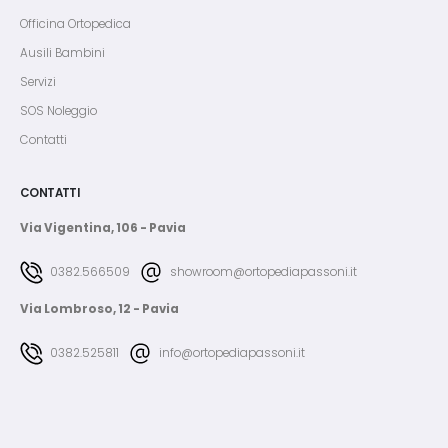
Officina Ortopedica
Ausili Bambini
Servizi
SOS Noleggio
Contatti
CONTATTI
Via Vigentina, 106 - Pavia
0382.566509
showroom@ortopediapassoni.it
Via Lombroso, 12 - Pavia
0382.525811
info@ortopediapassoni.it