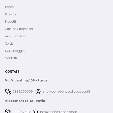
Home
Passoni
Prodotti
Officina Ortopedica
Ausili Bambini
Servizi
SOS Noleggio
Contatti
CONTATTI
Via Vigentina, 106 - Pavia
0382.566509
showroom@ortopediapassoni.it
Via Lombroso, 12 - Pavia
0382.525811
info@ortopediapassoni.it