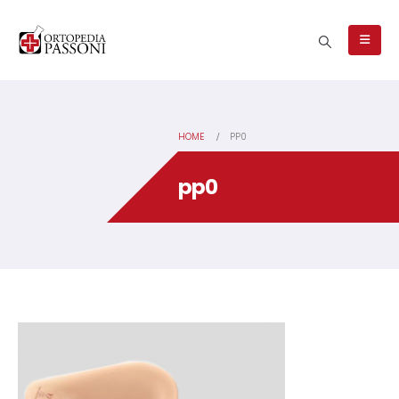
HOME
PP0
pp0