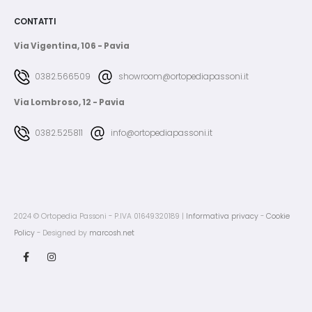
CONTATTI
Via Vigentina, 106 - Pavia
0382.566509
showroom@ortopediapassoni.it
Via Lombroso, 12 - Pavia
0382.525811
info@ortopediapassoni.it
2024 © Ortopedia Passoni - P.IVA 01649320189 |
Informativa privacy
-
Cookie
Policy
- Designed by
marcosh.net