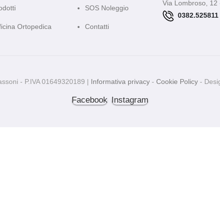
Via Lombroso, 12 
odotti
SOS Noleggio
0382.525811
ficina Ortopedica
Contatti
assoni - P.IVA 01649320189 |
Informativa privacy
-
Cookie Policy
- Des
Facebook
Instagram