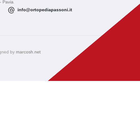
- Pavia
info@ortopediapassoni.it
igned by
marcosh.net