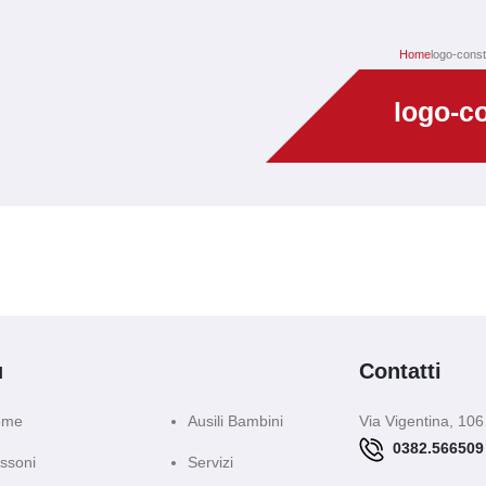
Home
logo-const
logo-c
ù
Contatti
ome
Ausili Bambini
Via Vigentina, 106
0382.566509
ssoni
Servizi