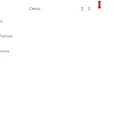
ra
Postura
misura
a