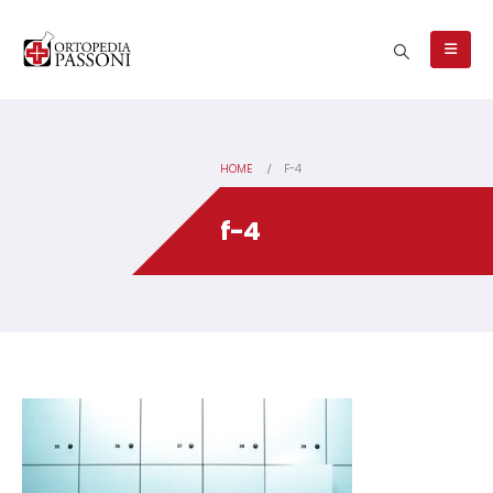
HOME
F-4
f-4